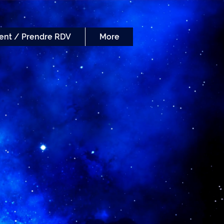
ient / Prendre RDV
More
E