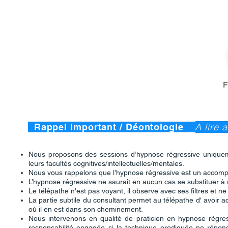
F
A lire 
Rappel important / Déontologie _
Nous proposons des sessions d’hypnose régressive uniquem
leurs facultés cognitives/intellectuelles/mentales.
Nous vous rappelons que l’hypnose régressive est un accomp
L’hypnose régressive ne saurait en aucun cas se substituer à 
Le télépathe n'est pas voyant, il observe avec ses filtres et ne
La partie subtile du consultant permet au télépathe d' avoir 
où il en est dans son cheminement.
Nous intervenons en qualité de praticien en hypnose régres
responsabilité engagée si la technique prodiguée ne répond