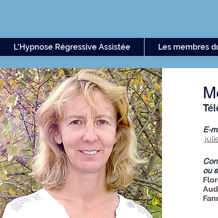
L'Hypnose Régressive Assistée
Les membres du
M
Tél
E-ma
jul
Cont
ou e
Flor
Aud
Fan